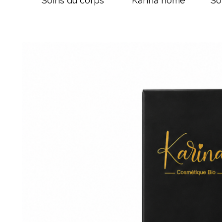
Soins du corps
Karina home
So