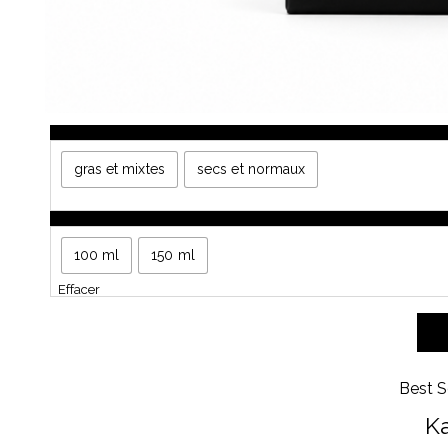
Type de cheveux
gras et mixtes
secs et normaux
Quantité
100 ml
150 ml
Effacer
Best S
Ka