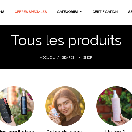
NS
OFFRES SPÉCIALES
CATÉGORIES
CERTIFICATION
SE
Tous les produits
Soins De Peau
Soins Du Corps
ACCUEIL
SEARCH
SHOP
Soins Capillaires
Huiles & Hydrolats
For Him
Karina HOME
Beurres Végétaux &
Gel D’Aloe Vera Pur
Packs