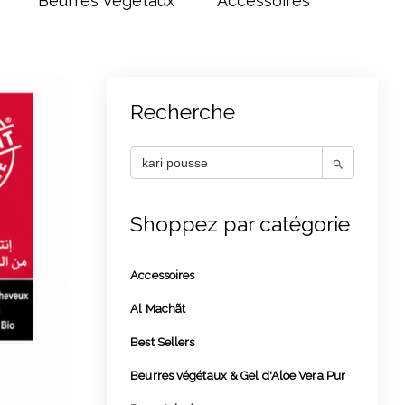
Beurres Végétaux
Accessoires
Recherche
Search Button
Search
for:
Shoppez par catégorie
Accessoires
Al Machãt
Best Sellers
Beurres végétaux & Gel d'Aloe Vera Pur